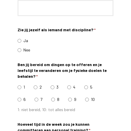
Zie jij jezelf als iemand met discipline?
*
Ja
Nee
Ben jij bereid om dingen op te offeren en je
leefstijl te veranderen om je fysieke doelen te
behalen?
*
1
2
3
4
5
6
7
8
9
10
1: niet bereid, 10: tot alles bereid
Hoeveel tijd in de week zou je kunnen
committeren aan personal training?
*