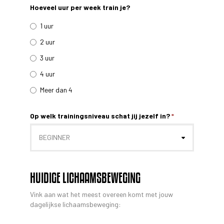
Hoeveel uur per week train je?
1 uur
2 uur
3 uur
4 uur
Meer dan 4
Op welk trainingsniveau schat jij jezelf in?
*
HUIDIGE LICHAAMSBEWEGING
Vink aan wat het meest overeen komt met jouw
dagelijkse lichaamsbeweging: